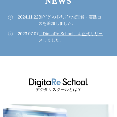
NEWS
arrow_circle_right
2024.11.22
BI(ﾋﾞｼﾞﾈｽｲﾝﾃﾘｼﾞｪﾝｽ)理解・実践コー
スを追加しました。
arrow_circle_right
2023.07.07
「DigitaRe School」を正式リリー
スしました。
デジタリスクールとは？