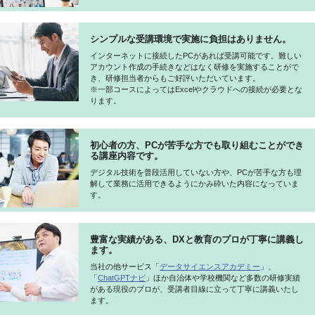
シンプルな受講環境で実施に負担はありません。
インターネットに接続したPCがあれば受講可能です。難しい
アカウント作成の手続きなどはなく研修を実施することがで
き、研修担当者からもご好評いただいています。
※一部コースによってはExcelやクラウドへの接続が必要とな
ります。
初心者の方、PCが苦手な方でも取り組むことができ
る講座内容です。
デジタル技術を普段活用していない方や、PCが苦手な方も理
解して業務に活用できるようにかみ砕いた内容になっていま
す。
豊富な実績がある、DXと教育のプロが丁寧に講義し
ます。
当社の他サービス「
データサイエンスアカデミー
」、
「
ChatGPTナビ
」ほか自治体や学校機関など多数の研修実績
がある現役のプロが、受講者目線に立って丁寧に講義いたし
ます。