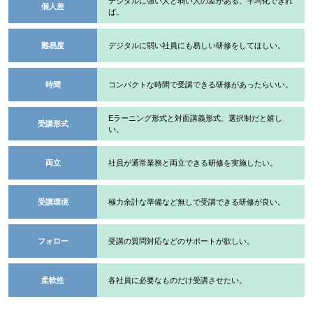
デジタルに強い人と弱い人の差がある。平均化できれ
個人差
ば。
難易度
デジタルに弱い社員にも易しい研修をしてほしい。
時間
コンパクトな時間で受講できる研修があったらいい。
Eラーニング形式と対面講義形式、選択制だと嬉し
受講形式
い。
両立
社員が通常業務と両立できる研修を実施したい。
受講環境
極力余計な準備など無しで受講できる研修が良い。
フォロー
受講の質問対応などのサポートが欲しい。
柔軟性
各社員に必要なものだけ受講させたい。